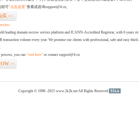
流程可
“点击这里”
查看或咨询support@4.cn。
购买
>>
erview:
orld leading domain escrow service platform and ICANN-Accredited Registrar, with 6 years ri
 transaction volume every year. We promise our clients with professional, safe and easy third-
.
d process, you can
“visit here”
or contact support@4.cn.
NOW
>>
Copyright © 1998 -2025 www.2k2k.net All Rights Reserved
51La