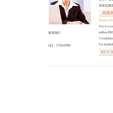
具体交易
我要
Process Ov
4.cn is a w
million RMB
联系我们
5 workdays
For detaile
QQ：2726103981
BUY 