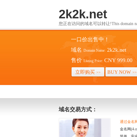
2k2k.net
您正在访问的域名可以转让!This domain name i
一口价出售中！
域名
2k2k.net
Domain Name:
售价
CNY 999.00
Listing Price:
立即购买
BUY NOW
>>
>>
域名交易方式：
通过金名网(
金名网(4
简单、安